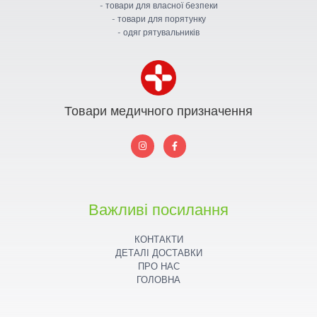
- товари для власної безпеки
- товари для порятунку
- одяг рятувальників
Товари медичного призначення
I
F
n
a
s
c
t
e
a
b
g
o
r
o
a
k
Важливі посилання
m
КОНТАКТИ
ДЕТАЛІ ДОСТАВКИ
ПРО НАС
ГОЛОВНА