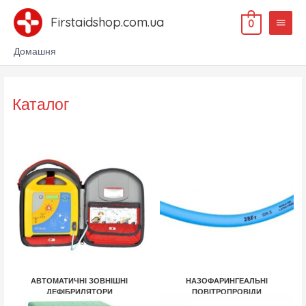
Перейти
Голов
до
Firstaidshop.com.ua
0
меню
вмісту
Домашня
Каталог
АВТОМАТИЧНІ ЗОВНІШНІ
НАЗОФАРИНГЕАЛЬНІ
ДЕФІБРИЛЯТОРИ
ПОВІТРОПРОВІДИ
5 ТОВАРІВ
8 ТОВАРІВ