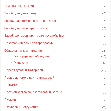
Гемостатичні засоби
(7)
Засоби для дезінфекції
(0)
Засоби для штучної вентиляції легень
(5)
Засоби допомоги при травмах
(13)
Засоби допомоги при травмі грудної клітки
(5)
Назофарингеальні повітропровіди
(8)
Обладнання для навчання
(28)
Аксесуари для обладнання
(10)
Манекени
(17)
Перев'язувальні матеріали
(20)
Перша допомога при травмах очей
(2)
Підсумки
(5)
Протиопікові та ранозагоювальні засоби
(8)
Рукавиці
(7)
Рятувальні інструменти
(11)