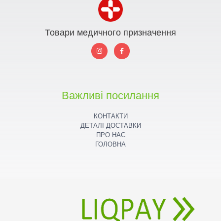
Товари медичного призначення
I
F
n
a
s
c
t
e
a
b
g
o
r
o
a
k
Важливі посилання
m
КОНТАКТИ
ДЕТАЛІ ДОСТАВКИ
ПРО НАС
ГОЛОВНА