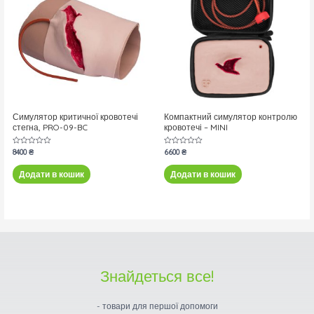
Симулятор критичної кровотечі
Компактний симулятор контролю
стегна, PRO-09-BC
кровотечі – MINI
Оцінено
8400
₴
Оцінено
6600
₴
в
в
0
0
з
з
Додати в кошик
Додати в кошик
5
5
Знайдеться все!
- товари для першої допомоги