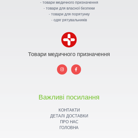
- товари медичного призначення
- товари для власної безпеки
- товари для порятунку
- одяг рятувальників
Товари медичного призначення
I
F
n
a
s
c
t
e
a
b
g
o
r
o
a
k
Важливі посилання
m
КОНТАКТИ
ДЕТАЛІ ДОСТАВКИ
ПРО НАС
ГОЛОВНА