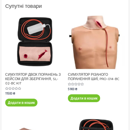
Супутні товари
СИМУЛЯТОР ДВОХ ПОРАНЕНЬ З
СИМУЛЯТОР РІЗАНОГО
КЕЙСОМ ДЛЯ ЗБЕРІГАННЯ, SL-
ПОРАНЕННЯ ШИЇ, PRO-014-BC
02-BC KIT
Оцінено
5900
₴
в
Оцінено
11500
₴
0
в
з
Додати в кошик
0
5
з
Додати в кошик
5