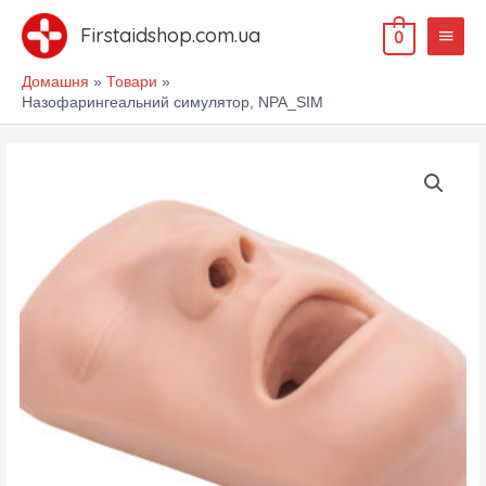
Перейти
Голов
до
Firstaidshop.com.ua
0
меню
вмісту
Домашня
Товари
Назофарингеальний симулятор, NPA_SIM
Назофарингеальний
симулятор,
NPA_SIM
кількість