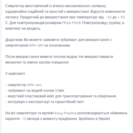
Симулятор виготовлений із м’якого високоякісного силікону,
надзвичайно надійний та простий у використанні. Відсутні компоненти
латексу. Придатний до використання при температурі: від – 20 до + 50
С. Для повітропроводів розміром FR26-FR28. Повітропровід (трубка) в
комплект не входить.
Додатково Ви можете замовити лубрикант для використання з
симулятором NPA-SIM за посиланням.
Після використання вимити теплою водою. Не використовувати
механічні та хімічні засоби очищення.
У комплекті:
– симулятор NPA-sim,
– лубрикант на водній основі 50мл,
– жорсткий пластиковий кейс для транспортування та зберігання,
– інструкція з експлуатації та гарантійний лист
На всі симулятори та муляжі Easy Practice розповсюджується обмежена
гарантія – 12 місяців з моменту придбання. Зроблено в Україні.