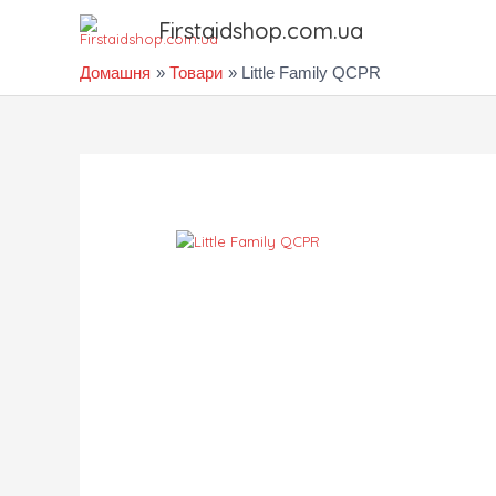
Перейти
Firstaidshop.com.ua
до
вмісту
Домашня
Товари
Little Family QCPR