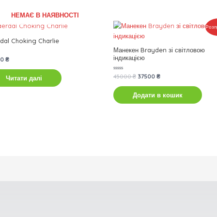
НЕМАЄ В НАЯВНОСТІ
Оригінальна
Поточна
Розп
ціна:
ціна:
45000 ₴.
37500 ₴.
dal Choking Charlie
Манекен Brayden зі світловою
індикацією
ено
00
₴
Оцінено
45000
₴
37500
₴
Читати далі
в
0
з
Додати в кошик
5