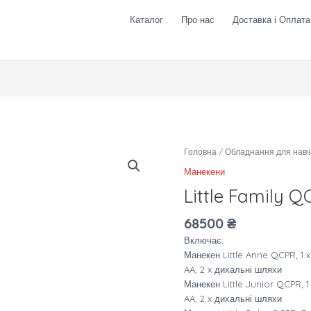
Каталог
Про нас
Доставка і Оплата
Little
Головна
/
Обладнання для нав
Family
Манекени
QCPR
Little Family 
кількість
68500
₴
Включає:
Манекен Little Anne QCPR, 1 
AA, 2 x дихальні шляхи
Манекен Little Junior QCPR, 1
AA, 2 x дихальні шляхи