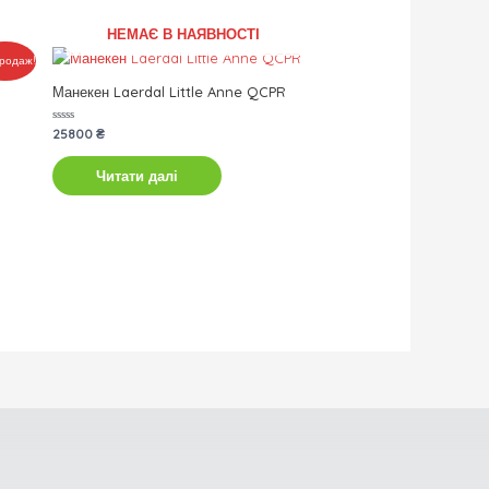
НЕМАЄ В НАЯВНОСТІ
родаж!
Манекен Laerdal Little Anne QCPR
Оцінено
25800
₴
в
0
з
Читати далі
5