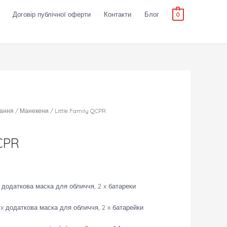
Договір публічної оферти
Контакти
Блог
0
чання
/
Манекени
/ Little Family QCPR
QCPR
x додаткова маска для обличчя, 2 x батареки
 x додаткова маска для обличчя, 2 x батарейки