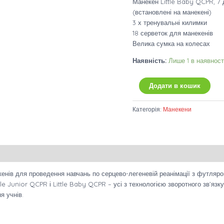
Манекен Little Baby QCPR, 7 
(встановлені на манекені)
3 х тренувальні килимки
18 серветок для манекенів
Велика сумка на колесах
Наявність:
Лише 1 в наявност
Додати в кошик
Категорія:
Манекени
екенів для проведення навчань по серцево-легеневій реанімації з футляр
ittle Junior QCPR і Little Baby QCPR – усі з технологією зворотного зв’я
я учнів.