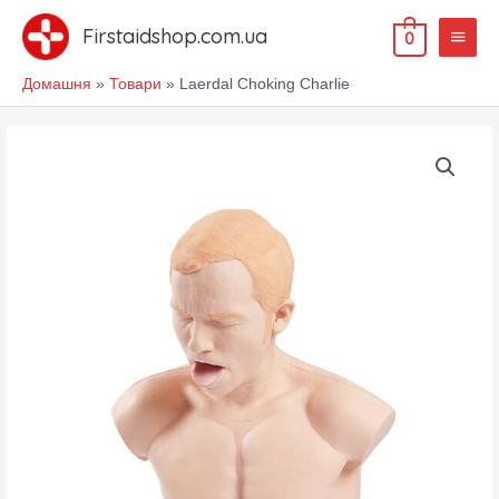
Перейти
Голов
до
Firstaidshop.com.ua
0
меню
вмісту
Домашня
Товари
Laerdal Choking Charlie