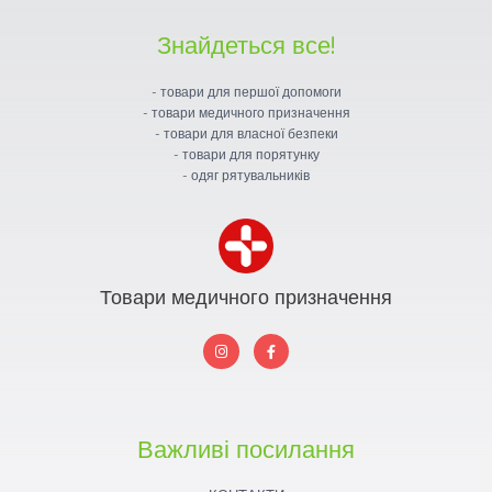
Знайдеться все!
- товари для першої допомоги
- товари медичного призначення
- товари для власної безпеки
- товари для порятунку
- одяг рятувальників
Товари медичного призначення
I
F
n
a
s
c
t
e
a
b
g
o
r
o
a
k
Важливі посилання
m