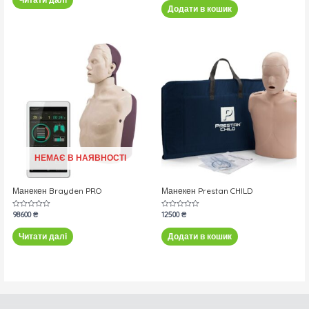
5
з
Додати в кошик
5
НЕМАЄ В НАЯВНОСТІ
Манекен Brayden PRO
Манекен Prestan CHILD
Оцінено
98600
₴
Оцінено
12500
₴
в
в
0
0
з
з
Читати далі
Додати в кошик
5
5