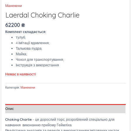
Манекени
Laerdal Choking Charlie
62200
₴
Комплект складається:
тулуб;
4 імітації вдавлення;
Талькова пудра;
Майка;
Чохол для транспортування;
Інструкція з використання
Немає в наявності
Категорія:
Манекени
Опис
Choking Charlie
– це дорослий торс, розроблений спеціально для
навчання виконанню прийому Геймліха.
Реалістична анатомія та реакція з використанням імітованих часток