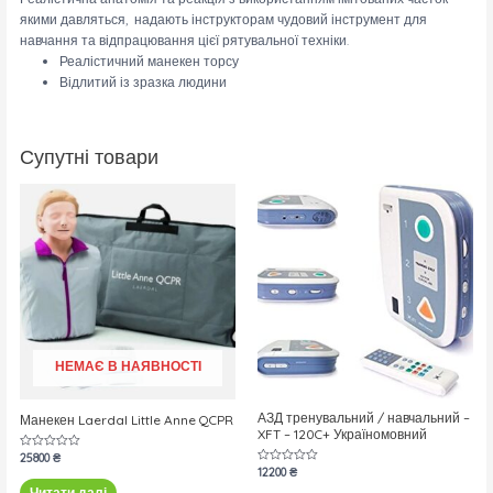
якими давляться, надають інструкторам чудовий інструмент для
навчання та відпрацювання цієї рятувальної техніки.
Реалістичний манекен торсу
Відлитий із зразка людини
Супутні товари
НЕМАЄ В НАЯВНОСТІ
АЗД тренувальний / навчальний –
Манекен Laerdal Little Anne QCPR
XFT – 120C+ Україномовний
Оцінено
25800
₴
в
Оцінено
12200
₴
0
в
з
Читати далі
0