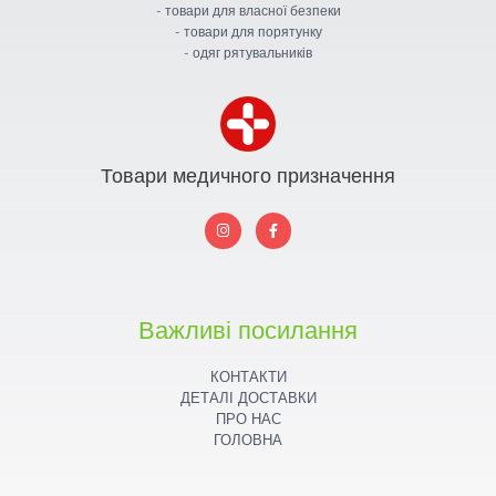
- товари для власної безпеки
- товари для порятунку
- одяг рятувальників
Товари медичного призначення
I
F
n
a
s
c
t
e
a
b
g
o
r
o
a
k
Важливі посилання
m
КОНТАКТИ
ДЕТАЛІ ДОСТАВКИ
ПРО НАС
ГОЛОВНА