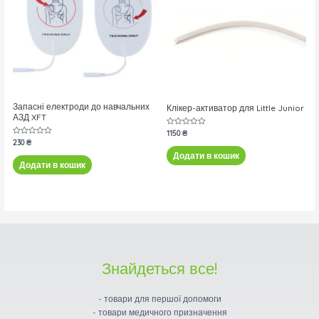
Запасні електроди до навчальних
Клікер-активатор для Little Junior
АЗД XFT
Оцінено
1150
₴
в
Оцінено
230
₴
0
в
з
Додати в кошик
0
5
з
Додати в кошик
5
Знайдеться все!
- товари для першої допомоги
- товари медичного призначення