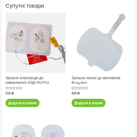
Супутні товари
Запасні електроди до
Запасні легені до менекенів
навчального АЗД HR/FR2
Brayden
Оцінено
550
₴
Оцінено
420
₴
в
в
0
0
з
з
Додати в кошик
Додати в кошик
5
5