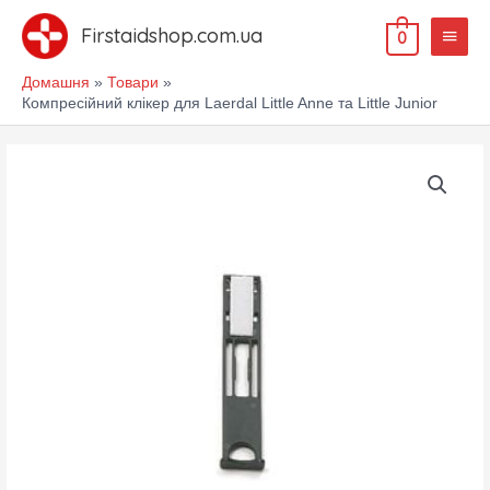
Перейти
Голов
до
Firstaidshop.com.ua
0
меню
вмісту
Домашня
Товари
Компресійний клікер для Laerdal Little Anne та Little Junior
Компресійний
клікер
для
Laerdal
Little
Anne
та
Little
Junior
кількість