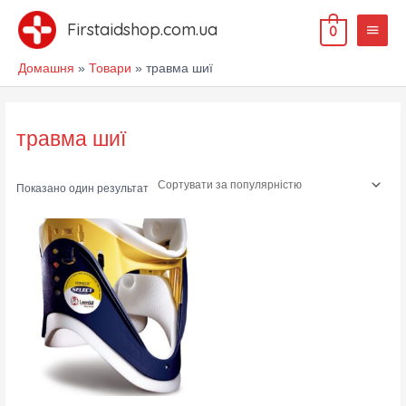
Перейти
Голов
до
Firstaidshop.com.ua
0
меню
вмісту
Домашня
Товари
травма шиї
травма шиї
Показано один результат