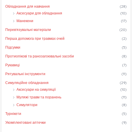
Обладнання для навчання
(28)
Аксесуари для обладнання
(10)
Манекени
(17)
Перев'язувальні матеріали
(20)
Перша допомога при травмах очей
(2)
Підсумки
(5)
Протиопікові та ранозагоювальні засоби
(8)
Рукавиці
(7)
Рятувальні інструменти
(11)
Симуляційне обладнання
(29)
Аксесуари на симуляції
(10)
Муляжі травм та поранень
(11)
Симулятори
(8)
Турнікети
(5)
Укомплектовані аптечки
(9)