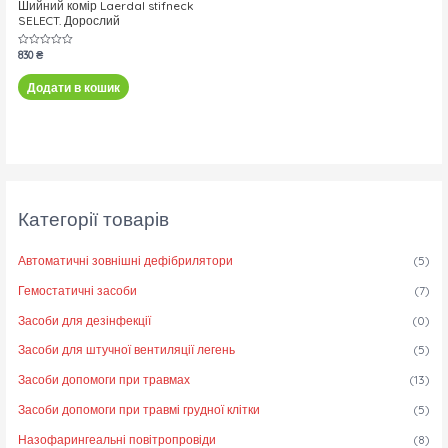
Шийний комір Laerdal stifneck
SELECT. Дорослий
Оцінено
830
₴
в
0
з
Додати в кошик
5
Категорії товарів
Автоматичні зовнішні дефібрилятори
(5)
Гемостатичні засоби
(7)
Засоби для дезінфекції
(0)
Засоби для штучної вентиляції легень
(5)
Засоби допомоги при травмах
(13)
Засоби допомоги при травмі грудної клітки
(5)
Назофарингеальні повітропровіди
(8)