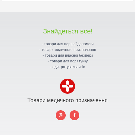
Знайдеться все!
- товари для першої допомоги
- товари медичного призначення
- товари для власної безпеки
- товари для порятунку
- одяг рятувальників
Товари медичного призначення
I
F
n
a
s
c
t
e
a
b
g
o