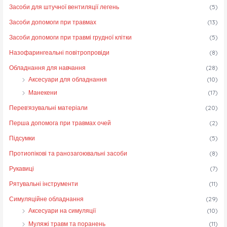
Засоби для штучної вентиляції легень
(5)
Засоби допомоги при травмах
(13)
Засоби допомоги при травмі грудної клітки
(5)
Назофарингеальні повітропровіди
(8)
Обладнання для навчання
(28)
Аксесуари для обладнання
(10)
Манекени
(17)
Перев'язувальні матеріали
(20)
Перша допомога при травмах очей
(2)
Підсумки
(5)
Протиопікові та ранозагоювальні засоби
(8)
Рукавиці
(7)
Рятувальні інструменти
(11)
Симуляційне обладнання
(29)
Аксесуари на симуляції
(10)
Муляжі травм та поранень
(11)