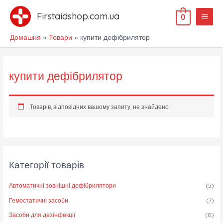
Перейти
Голов
до
Firstaidshop.com.ua
0
меню
вмісту
Домашня
Товари
купити дефібрилятор
купити дефібрилятор
Товарів, відповідних вашому запиту, не знайдено.
Категорії товарів
Автоматичні зовнішні дефібрилятори
(5)
Гемостатичні засоби
(7)
Засоби для дезінфекції
(0)