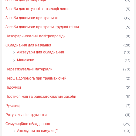
н
а
Засоби для штучної вентиляції легень
(5)
а
Засоби допомоги при травмах
(13)
Засоби допомоги при травмі грудної клітки
(5)
Назофарингеальні повітропровіди
(8)
Обладнання для навчання
(28)
Аксесуари для обладнання
(10)
Манекени
(17)
Перев'язувальні матеріали
(20)
Перша допомога при травмах очей
(2)
Підсумки
(5)
Протиопікові та ранозагоювальні засоби
(8)
Рукавиці
(7)
Рятувальні інструменти
(11)
Симуляційне обладнання
(29)
Аксесуари на симуляції
(10)