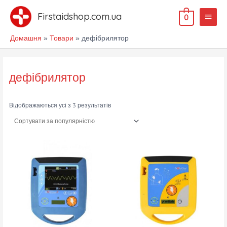
Перейти
Голов
до
Firstaidshop.com.ua
0
меню
вмісту
Домашня
Товари
дефібрилятор
Sorted
by
popularity
дефібрилятор
Відображаються усі з 3 результатів