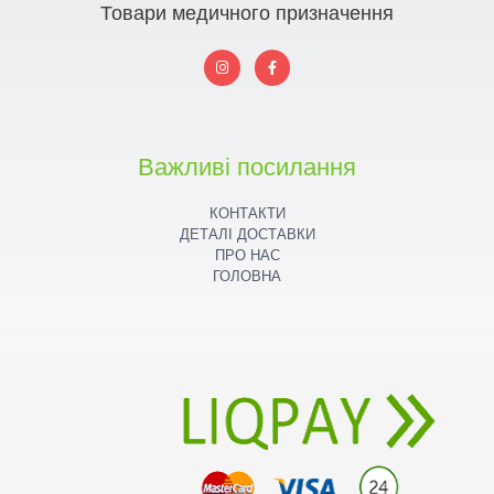
Товари медичного призначення
I
F
n
a
s
c
t
e
a
b
g
o
r
o
a
k
Важливі посилання
m
КОНТАКТИ
ДЕТАЛІ ДОСТАВКИ
ПРО НАС
ГОЛОВНА