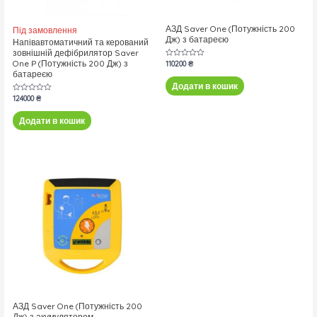
АЗД Saver One (Потужність 200
Під замовлення
Дж) з батареєю
Напівавтоматичний та керований
зовнішній дефібрилятор Saver
One P (Потужність 200 Дж) з
Оцінено
110200
₴
в
батареєю
0
з
Додати в кошик
5
Оцінено
124000
₴
в
0
з
Додати в кошик
5
АЗД Saver One (Потужність 200
Дж) з акумулятором